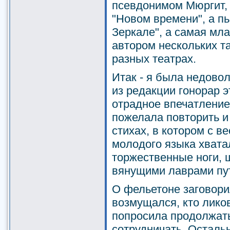
псевдонимом Мюргит, 
"Новом времени", а п
Зеркале", а самая мл
автором нескольких т
разных театрах.
Итак - я была недовол
из редакции гонорар 
отрадное впечатление
пожелала повторить и
стихах, в котором с в
молодого языка хвата
торжественные ноги,
вянущими лаврами пу
О фельетоне заговорил
возмущался, кто лико
попросила продолжать
сотрудничать. Остальн