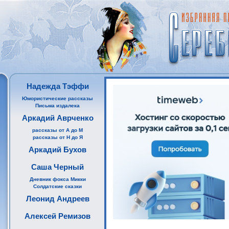
Надежда Тэффи
Юмористические рассказы
Письма издалека
Аркадий Аврченко
рассказы от А до М
рассказы от Н до Я
Аркадий Бухов
Саша Черный
Дневник фокса Микки
Солдатские сказки
Леонид Андреев
Алексей Ремизов