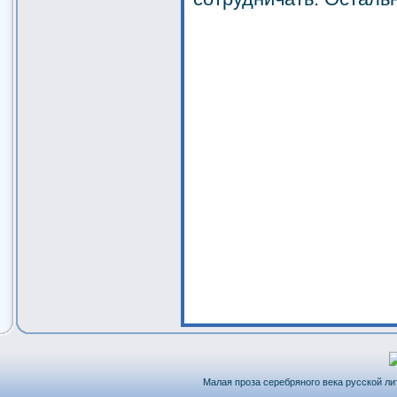
Малая проза серебряного века русской лит