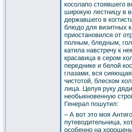
косолапо стоявшего во
широкую лестницу в в
державшего в когтист
блюдо для визитных к
приостановился от отр
полным, бледным, го
катила навстречу к не
красавица в сером хо
переднике и белой ко
глазами, вся сияющая
чистотой, блеском хо
лица. Целуя руку дяди
необыкновенную стройн
Генерал пошутил:
– А вот это моя Антиг
путеводительница, хотя
особенно на хорошень