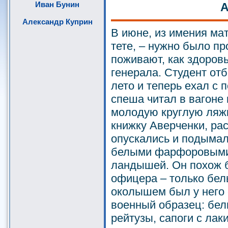
Иван Бунин
А
Александр Куприн
В июне, из имения мат
тете, – нужно было про
поживают, как здоров
генерала. Студент от
лето и теперь ехал с 
спеша читал в вагоне 
молодую круглую ляжк
книжку Аверченки, рас
опускались и подымал
белыми фарфоровыми
ландышей. Он похож 
офицера – только бел
околышем был у него 
военный образец: бел
рейтузы, сапоги с ла