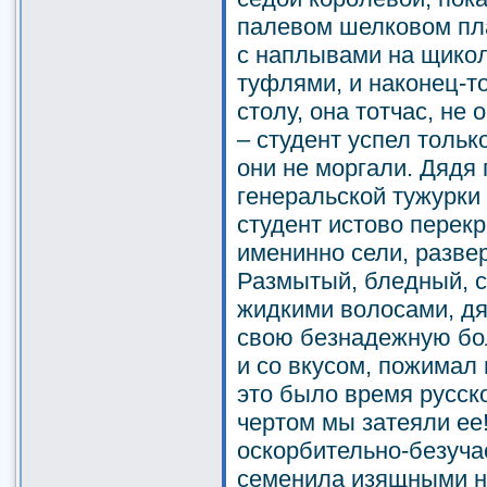
палевом шелковом пл
с наплывами на щико
туфлями, и наконец-то
столу, она тотчас, не
– студент успел тольк
они не моргали. Дядя 
генеральской тужурки 
студент истово перекр
именинно сели, разве
Размытый, бледный, 
жидкими волосами, дя
свою безнадежную бол
и со вкусом, пожимал 
это было время русск
чертом мы затеяли ее
оскорбительно-безучас
семенила изящными н