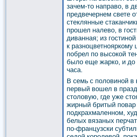
зачем-то направо, в дв
предвечернем свете о
стеклянные стаканчик
прошел налево, в гост
диванная; из гостиной
к разноцветнояркому ц
побрел по высокой тен
было еще жарко, и до
часа.
В семь с половиной в 
первый вошел в праз
столовую, где уже сто
жирный бритый повар 
подкрахмаленном, худ
белых вязаных перчат
по-французски субтил
седой королевой, пока