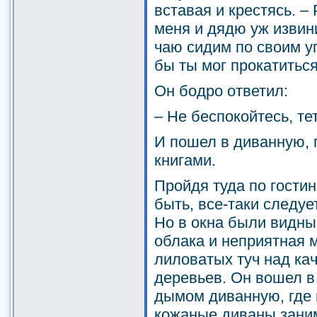
вставая и крестясь. –
меня и дядю уж изви
чаю сидим по своим уг
бы ты мог прокатиться
Он бодро ответил:
– Не беспокойтесь, тет
И пошел в диванную, г
книгами.
Пройдя туда по гостин
быть, все-таки следуе
Но в окна были видн
облака и неприятная 
лиловатых туч над к
деревьев. Он вошел 
дымом диванную, где 
кожаные диваны заним