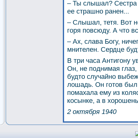
– Ты слышал? Сестра у
ее страшно ранен...
– Слышал, тетя. Вот н
горя повсюду. А что в
– Ах, слава Богу, нич
мнителен. Сердце будт
В три часа Антигону у
Он, не поднимая глаз,
будто случайно выбеж
лошадь. Он готов был 
помахала ему из коляс
косынке, а в хорошен
2 октября 1940