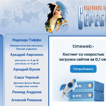
Надежда Тэффи
Юмористические рассказы
Письма издалека
Аркадий Аврченко
рассказы от А до М
рассказы от Н до Я
Аркадий Бухов
Саша Черный
Дневник фокса Микки
Солдатские сказки
Леонид Андреев
Алексей Ремизов