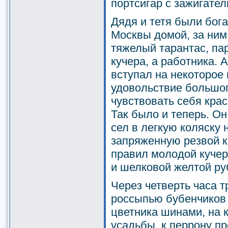
портсигар с зажигате
Дядя и тетя были бога
Москвы домой, за ни
тяжелый тарантас, па
кучера, а работника. 
вступал на некоторое 
удовольствие большог
чувствовать себя кра
Так было и теперь. О
сел в легкую коляску 
запряженную резвой к
правил молодой кучер
и шелковой желтой ру
Через четверть часа т
россыпью бубенчиков 
цветника шинами, на 
усадьбы, к перрону пр