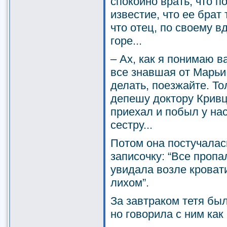
спокойно врать, что п
известие, что ее брат
что отец, по своему в
горе...
– Ах, как я понимаю в
все знавшая от Марьи
делать, поезжайте. Т
депешу доктору Кривц
приехал и побыл у на
сестру...
Потом она постучалась
записочку: “Все пропа
увидала возле кроват
лихом”.
За завтраком тетя был
но говорила с ним как