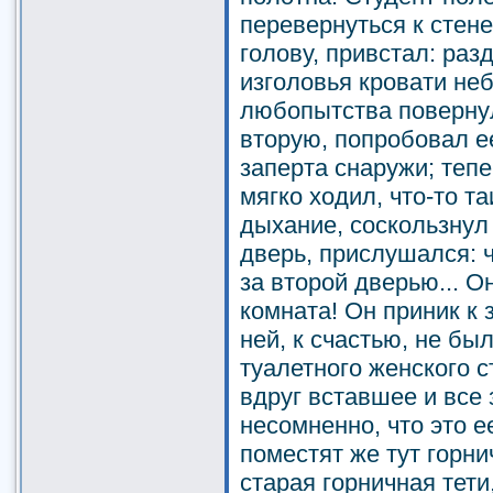
перевернуться к стене
голову, привстал: раз
изголовья кровати не
любопытства повернул
вторую, попробовал ее
заперта снаружи; тепе
мягко ходил, что-то т
дыхание, соскользнул
дверь, прислушался: ч
за второй дверью... О
комната! Он приник к 
ней, к счастью, не был
туалетного женского с
вдруг вставшее и все
несомненно, что это е
поместят же тут горн
старая горничная тети