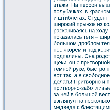
этажа. На перрон выш
полубачках, в красно
и штиблетах. Студент
широкий прыжок из ко
раскачиваясь на ходу,
показалась тетя – ши
большом дряблом теле
нос якорем и под кор
подпалины. Она родст
щеки, он с притворной
темной руке, быстро п
вот так, а в свободное
делать! Притворно и 
притворно-заботливые
за ней в большой вес
взглянул на несколько
медведя с блестящим