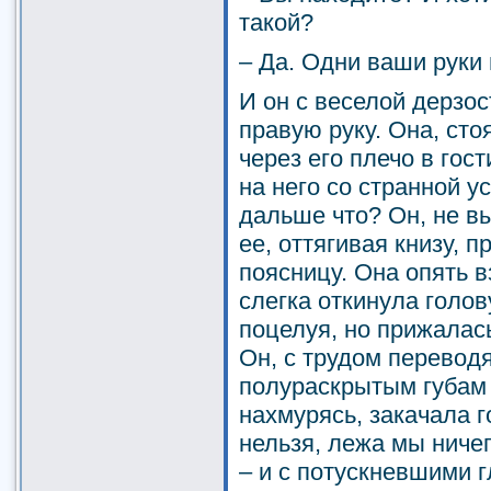
такой?
– Да. Одни ваши руки м
И он с веселой дерзос
правую руку. Она, сто
через его плечо в гос
на него со странной у
дальше что? Он, не вы
ее, оттягивая книзу, п
поясницу. Она опять в
слегка откинула голов
поцелуя, но прижалас
Он, с трудом переводя
полураскрытым губам 
нахмурясь, закачала го
нельзя, лежа мы ничег
– и с потускневшими 