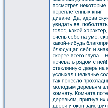
посмотрел некоторые 
переплетенных книг –
диване. Да, адова ску
увидать ее, поболтать 
голос, какой характер,
очень себе на уме, ск
какой-нибудь благопр
блюдущая себя и знаю
скорее всего глупа... 
ночевать рядом с ней!
стеклянную дверь на 
услыхал щелканье сол
так понесло прохладн
молодым деревьям вле
комнату. Комната поте
деревьям, пригнув их 
двери и окон заискри