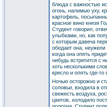
блюда с важностью ис
огонь, налимью уху, 
картофель, посыпанны
красное вино князя Го
Студент говорил, отв
улыбками, но, как поп
с которым давеча пере
обедает она, неужели
когда она опять приде
нибудь встретится с н
хоть несколькими сло
кресло и опять где-то
Ночью осторожно и ст
соловьи, входила в о
свежесть воздуха, ро
цветов, холодило пос
полотна. Студент пол