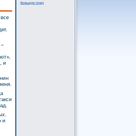
большую точку
 все
ет.
 –
ают»,
, и
инин
меня.
да
такси
ад.
ых.
ю и