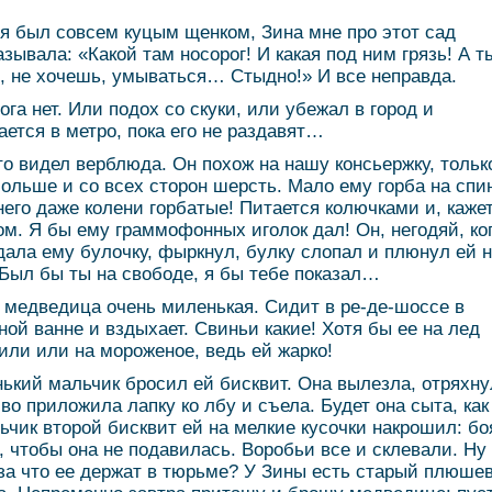
 я был совсем куцым щенком, Зина мне про этот сад
азывала: «Какой там носорог! И какая под ним грязь! А т
, не хочешь, умываться… Стыдно!» И все неправда.
ога нет. Или подох со скуки, или убежал в город и
ается в метро, пока его не раздавят…
то видел верблюда. Он похож на нашу консьержку, тольк
больше и со всех сторон шерсть. Мало ему горба на спи
 него даже колени горбатые! Питается колючками и, каже
ом. Я бы ему граммофонных иголок дал! Он, негодяй, ко
дала ему булочку, фыркнул, булку слопал и плюнул ей 
 Был бы ты на свободе, я бы тебе показал…
 медведица очень миленькая. Сидит в ре-де-шоссе в
ной ванне и вздыхает. Свиньи какие! Хотя бы ее на лед
или или на мороженое, ведь ей жарко!
ький мальчик бросил ей бисквит. Она вылезла, отряхну
во приложила лапку ко лбу и съела. Будет она сыта, как
ьчик второй бисквит ей на мелкие кусочки накрошил: бо
, чтобы она не подавилась. Воробьи все и склевали. Ну
 за что ее держат в тюрьме? У Зины есть старый плюше