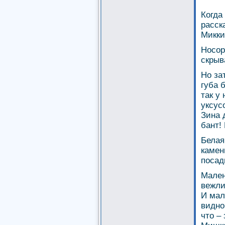
Когда
расск
Микки
Носор
скрыв
Но за
губа 
так у
уксус
Зина 
бант!
Белая
камен
посад
Мален
вежли
И мал
видно
что –