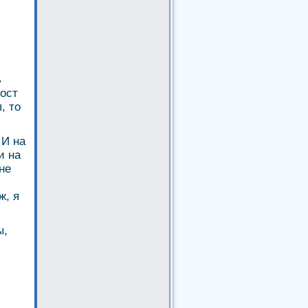
ь
вост
, то
 И на
и на
не
ж, я
ы,