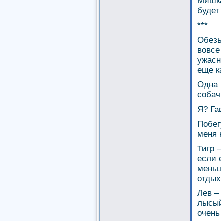
Мишкa
будет
***
Обезь
вовсе
ужасн
еще к
Одна 
собач
Я? Га
Побег
меня 
Тигр 
если 
меньш
отдых
Лев –
лысый
очень