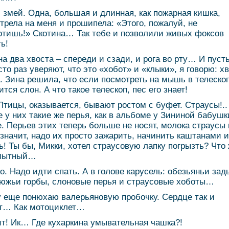
 змей. Одна, большая и длинная, как пожарная кишка,
трела на меня и прошипела: «Этого, пожалуй, не
отишь!» Скотина… Так тебе и позволили живых фоксов
ь!
на два хвоста – спереди и сзади, и рога во рту… И пуст
сто раз уверяют, что это «хобот» и «клыки», я говорю: х
а. Зина решила, что если посмотреть на мышь в телескоп
тся слон. А что такое телескоп, пес его знает!
тицы, оказывается, бывают ростом с буфет. Страусы!..
е у них такие же перья, как в альбоме у Зининой бабушк
. Перьев этих теперь больше не носят, молока страусы 
 значит, надо их просто зажарить, начинить каштанами и
ь! Ты бы, Микки, хотел страусовую лапку погрызть? Что 
пытный…
о. Надо идти спать. А в голове карусель: обезьяньи зад
южьи горбы, слоновые перья и страусовые хоботы…
 еще понюхаю валерьяновую пробочку. Сердце так и
т… Как мотоциклет…
т! Ик… Где кухаркина умывательная чашка?!