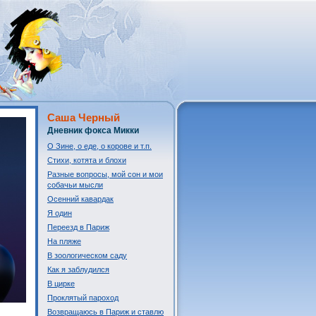
Саша Черный
Дневник фокса Микки
О Зине, о еде, о корове и т.п.
Стихи, котята и блохи
Разные вопросы, мой сон и мои
собачьи мысли
Осенний кавардак
Я один
Переезд в Париж
На пляже
В зоологическом саду
Как я заблудился
В цирке
Проклятый пароход
Возвращаюсь в Париж и ставлю