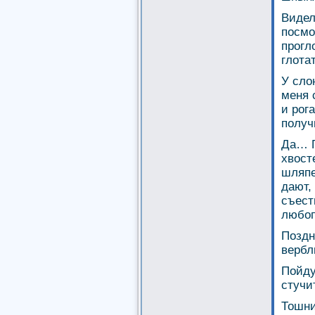
Видел
посмо
прогл
глотат
У сло
меня 
и рог
получи
Да… П
хвост
шляпе
дают,
съест
любо
Поздн
вербл
Пойду
стучи
Тошни