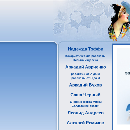
Надежда Тэффи
Юмористические рассказы
Письма издалека
Аркадий Аврченко
рассказы от А до М
рассказы от Н до Я
Аркадий Бухов
Саша Черный
Дневник фокса Микки
Солдатские сказки
Леонид Андреев
Алексей Ремизов