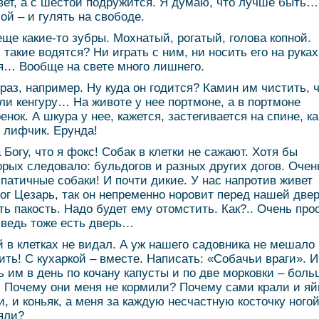
вет, а с шестой подружится. Я думаю, что лучше быть…
ой – и гулять на свободе.
еще какие-то зубры. Мохнатый, рогатый, голова копной.
 такие водятся? Ни играть с ним, ни носить его на руках
я… Вообще на свете много лишнего.
раз, например. Ну куда он годится? Камин им чистить, 
ли кенгуру… На животе у нее портмоне, а в портмоне
енок. А шкура у нее, кажется, застегивается на спине, ка
 лифчик. Ерунда!
 Богу, что я фокс! Собак в клетки не сажают. Хотя бы
орых следовало: бульдогов и разных других догов. Очен
патичные собаки! И почти дикие. У нас напротив живет
ог Цезарь, так он непременно норовит перед нашей две
ть пакость. Надо будет ему отомстить. Как?.. Очень про
 ведь тоже есть дверь…
 в клетках не видал. А уж нашего садовника не мешало
ить! С кухаркой – вместе. Написать: «Собачьи враги». И
ь им в день по кочану капусты и по две морковки – бол
. Почему они меня не кормили? Почему сами крали и яй
и, и коньяк, а меня за каждую несчастную косточку ного
яли?