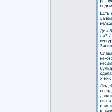
разор
седьм
Есть 
Зачем
нельз
Дикоб
ли? И
кенгур
Зинин
Слава
некот
несим
бульд
сдела
У них
Людей
посад
дават
ни-ни
сливк
шпын