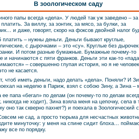
В зоологическом саду
иного папы всегда «дела». У людей так уж заведено – за
платить. За виллу, за зонтик, за мясо, за булки, за
ик… и даже, говорят, скоро на фоксов двойной налог буд
б платить – нужны деньги. Деньги бывают круглые,
лические, с дырочками – это «су». Круглые без дырочек
ранки. И потом разные бумажные. Бумажные почему-то
е и начинаются с пяти франков. Деньги эти как-то «пад
имаются» – совершенно глупая история, но я не человек
это не касается.
от, чтоб иметь деньги, надо делать «дела». Поняли? И З
поехал на неделю в Париж, взял с собою Зину, а Зина – 
а ее папа «бегал» по делам (он почему-то по делам всег
, никогда не ходит), Зина взяла меня на цепочку, села в 
му оно так скверно пахнет?) и поехала в Зоологический с
Совсем не сад, а просто тюрьма для несчастных животн
дите минуточку: у меня на спине сидит блоха… пойма
ажу все по порядку.