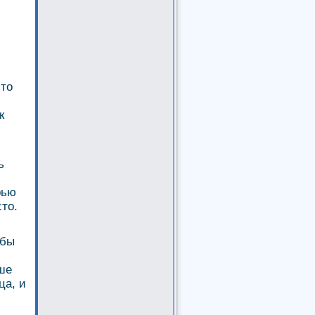
что
к
ь
рью
сто.
 бы
ьше
ца, и
й