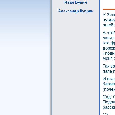
Иван Бунин
Александр Куприн
У Зин
нужно 
ошейн
А что
метал
это ф
дорож
«подн
меня 
Так в
папа 
И пок
бегает
(поче
Сад! 
Подож
расск
***