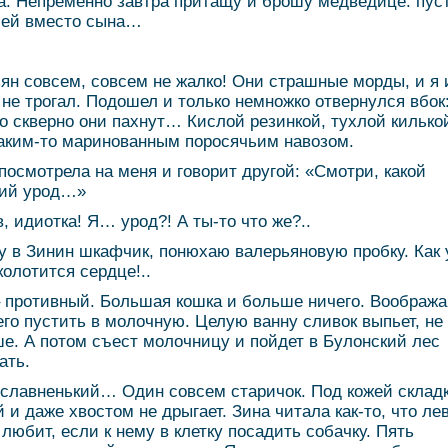
. Непременно завтра притащу и брошу медведице: пус
 ей вместо сына…
ян совсем, совсем не жалко! Они страшные морды, и я 
 не трогал. Подошел и только немножко отвернулся вбок
о скверно они пахнут… Кислой резинкой, тухлой килько
аким-то маринованным поросячьим навозом.
посмотрела на меня и говорит другой: «Смотри, какой
ий урод…»
в, идиотка! Я… урод?! А ты-то что же?..
у в Зинин шкафчик, понюхаю валерьяновую пробку. Как 
колотится сердце!..
– противный. Большая кошка и больше ничего. Вообража
его пустить в молочную. Целую ванну сливок выпьет, не
е. А потом съест молочницу и пойдет в Булонский лес
ать.
 славненький… Один совсем старичок. Под кожей складк
 и даже хвостом не дрыгает. Зина читала как-то, что ле
 любит, если к нему в клетку посадить собачку. Пять