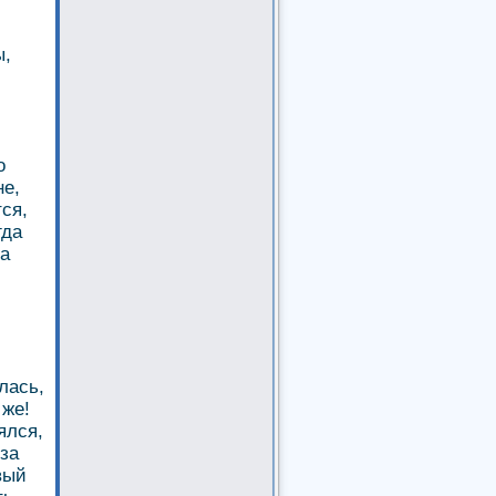
ы,
о
не,
тся,
гда
на
лась,
 же!
ялся,
 за
вый